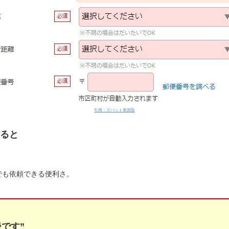
引用：ズバット車買取
ると
でも依頼できる便利さ。
です”