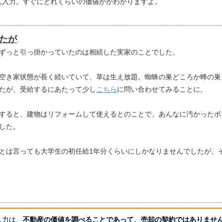
ん入力。すぐにどれくらいの価値かがわかりますよ。
たが
ずっと引っ掛かっていたのは相続した実家のことでした。
空き家状態が長く続いていて、草は生え放題。蜘蛛の巣どころか蜂の巣
たが、受給するにあたって少し
こちら
に問い合わせてみることに。
すると、建物はリフォームして使えるとのことで、あんなに汚かったボ
した。
とは言っても大学生の初任給1年分くらいにしかなりませんでしたが、
入力は、
不動産の価値を調べることであって、売却の契約ではありませ