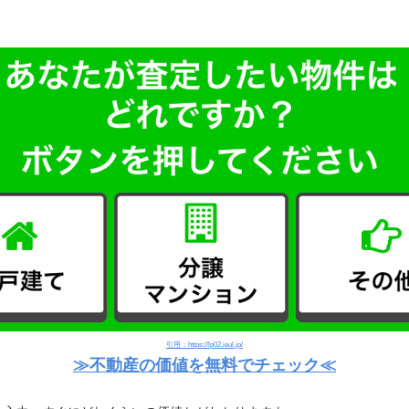
。
引用：https://lp02.ieul.jp/
≫不動産の価値を無料でチェック≪