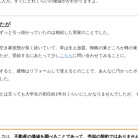
ん入力。すぐにどれくらいの価値かがわかりますよ。
たが
ずっと引っ掛かっていたのは相続した実家のことでした。
空き家状態が長く続いていて、草は生え放題。蜘蛛の巣どころか蜂の巣
たが、受給するにあたって少し
こちら
に問い合わせてみることに。
すると、建物はリフォームして使えるとのことで、あんなに汚かったボ
した。
とは言っても大学生の初任給1年分くらいにしかなりませんでしたが、
入力は、
不動産の価値を調べることであって、売却の契約ではありませ