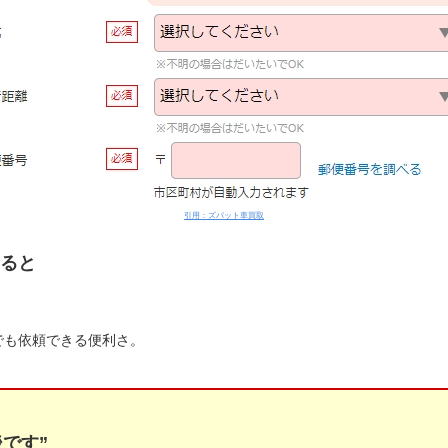
引用：ズバット車買取
ると
でも依頼できる便利さ。
です”