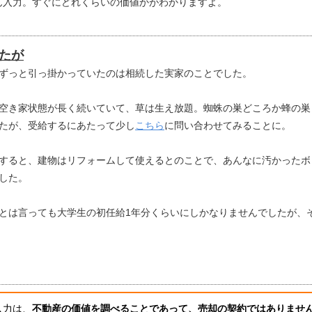
ん入力。すぐにどれくらいの価値かがわかりますよ。
たが
ずっと引っ掛かっていたのは相続した実家のことでした。
空き家状態が長く続いていて、草は生え放題。蜘蛛の巣どころか蜂の巣
たが、受給するにあたって少し
こちら
に問い合わせてみることに。
すると、建物はリフォームして使えるとのことで、あんなに汚かったボ
した。
とは言っても大学生の初任給1年分くらいにしかなりませんでしたが、
入力は、
不動産の価値を調べることであって、売却の契約ではありませ