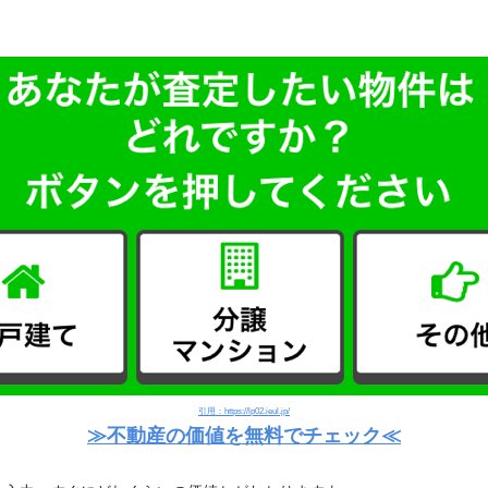
。
引用：https://lp02.ieul.jp/
≫不動産の価値を無料でチェック≪