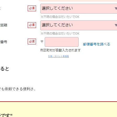
引用：ズバット車買取
ると
でも依頼できる便利さ。
です”